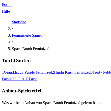
Forum
Hilfe
+
Startseite
/
Feminisierte Samen
/
Space Bomb Feminized
Top 10 Sorten
1
Granddaddy Purple Feminized
2
Hindu Kush Feminized
3
Fruity Pebb
Pack
10
G.O.A.T Pack
Anbau-Spickzettel
Was wir beim Anbau von Space Bomb Feminized gelernt haben