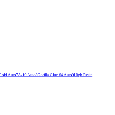
Gold Auto
7
A-10 Auto
8
Gorilla Glue #4 Auto
9
High Resin