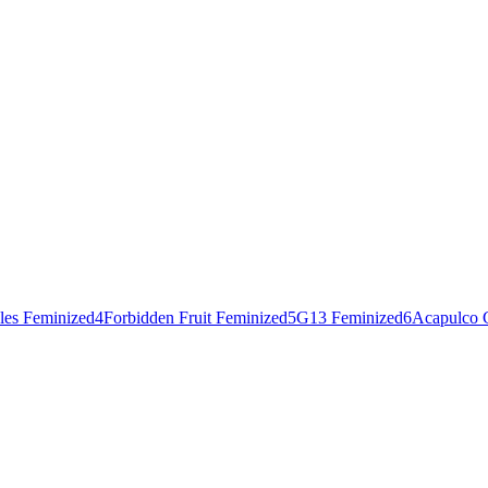
les Feminized
4
Forbidden Fruit Feminized
5
G13 Feminized
6
Acapulco 