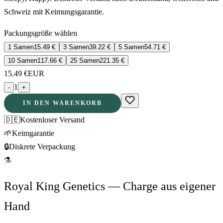
Schweiz mit Keimungsgarantie.
Packungsgröße wählen
1 Samen
15.49
€
3 Samen
39.22
€
5 Samen
54.71
€
10 Samen
117.66
€
25 Samen
221.35
€
15.49
€
EUR
1
-
+
IN DEN WARENKORB
🇩🇪
Kostenloser Versand
🌱
Keimgarantie
🔒
Diskrete Verpackung
⚗
Royal King Genetics — Charge aus eigener
Hand