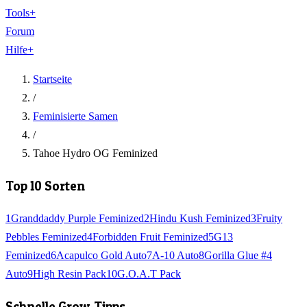
Tools
+
Forum
Hilfe
+
Startseite
/
Feminisierte Samen
/
Tahoe Hydro OG Feminized
Top 10 Sorten
1
Granddaddy Purple Feminized
2
Hindu Kush Feminized
3
Fruity
Pebbles Feminized
4
Forbidden Fruit Feminized
5
G13
Feminized
6
Acapulco Gold Auto
7
A-10 Auto
8
Gorilla Glue #4
Auto
9
High Resin Pack
10
G.O.A.T Pack
Schnelle Grow-Tipps